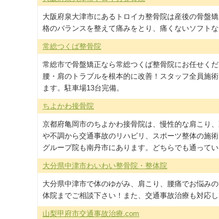
大阪府泉大津市にあるトロイカ整骨院は産後の骨盤矯
格のバランスを整えて痛みをとり、痛くないソフトな
常総つくば整骨院
常総市で骨盤矯正なら常総つくば整骨院にお任せくだ
腰・肩のトラブルを根本的に改善！スタッフ全員施術
ます。駐車場13台完備。
ちよかわ接骨院
京都府亀岡市のちよかわ接骨院は、慢性的な肩こり、
や不調から交通事故のリハビリ、スポーツ整体の施術
グループ院も南丹市にあります。どちらでも通ってい
大分県中津市わいわい整骨院・整体院
大分県中津市で体のゆがみ、肩こり、腰痛でお悩みの
体院までご相談下さい！また、交通事故治療も対応し
山梨甲府市交通事故治療.com