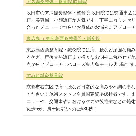
アズ鍼灸整体・整骨院 吹田院
吹田市のアズ鍼灸整体・整骨院 吹田院では交通事故
正、美容鍼、小顔矯正が人気です！丁寧にカウンセリ
合ったメニューでつらいお身体のお悩みにアプローチ
東広島市 東広島西条整骨院・鍼灸院
東広島西条整骨院・鍼灸院では肩、腰など頑固な痛み
るケガ、産後骨盤矯正まで様々なお悩みに合わせて施
点からアプローチ！ハローズ東広島モール店 2階です
すみれ鍼灸整骨院
京都市右京区で肩・腰など日常的な痛みや不調の事な
ください！施術スタッフ全員国家資格保持者です。ま
ニューや、交通事故におけるケガや後遺症などの施術
徒歩5分、鹿王院駅から徒歩30秒！
オススメサイト