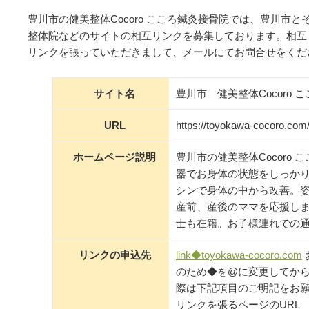
豊川市の健美整体Cocoro こころ鍼灸接骨院では、豊川市
整体院などのサイトの相互リンクを募集しております。相互
リンクを張っていただきまして、メールにてお問合せをくだ
サイト名
豊川市 健美整体Cocoro 
URL
https://toyokawa-cocoro.com
ホームページ説明
豊川市の健美整体Cocoro
器でお身体の状態をしっかり
シンで身体の中から改善。
産前、産後のママを応援し
士も在籍。お子様連れでの
リンクの申込先
link◆toyokawa-cocoro.com
のため◆を@に変更してから
際は下記項目のご明記をお
リンクを張るページのURL